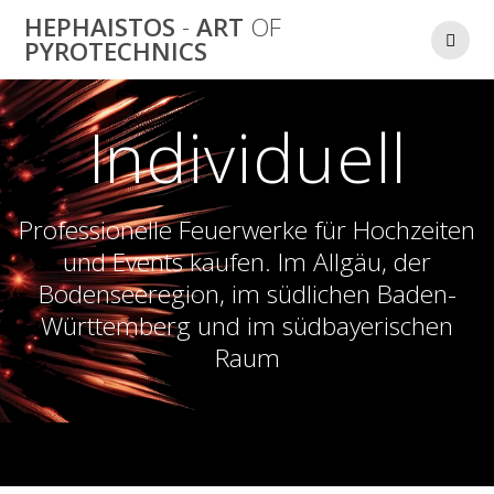
Zum
HEPHAISTOS
-
ART
OF
Inhalt
PYROTECHNICS
springen
Individuell
Professionelle Feuerwerke für Hochzeiten
und Events kaufen. Im Allgäu, der
Bodenseeregion, im südlichen Baden-
Württemberg und im südbayerischen
Raum