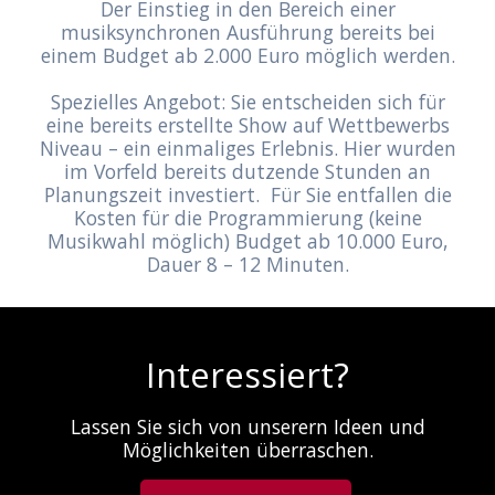
Der Einstieg in den Bereich einer
musiksynchronen Ausführung bereits bei
einem Budget ab 2.000 Euro möglich werden.
Spezielles Angebot: Sie entscheiden sich für
eine bereits erstellte Show auf Wettbewerbs
Niveau – ein einmaliges Erlebnis. Hier wurden
im Vorfeld bereits dutzende Stunden an
Planungszeit investiert. Für Sie entfallen die
Kosten für die Programmierung (keine
Musikwahl möglich) Budget ab 10.000 Euro,
Dauer 8 – 12 Minuten.
Interessiert?
Lassen Sie sich von unserern Ideen und
Möglichkeiten überraschen.